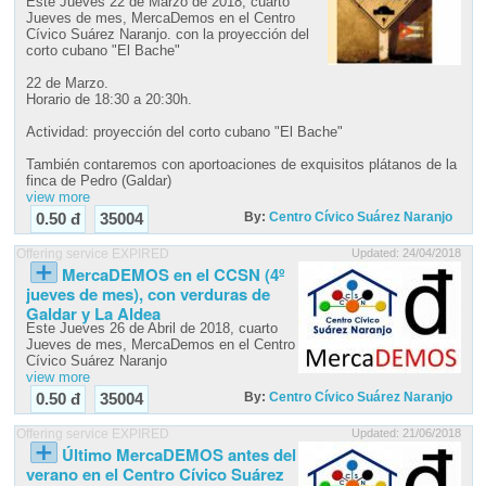
Este Jueves 22 de Marzo de 2018, cuarto
Jueves de mes, MercaDemos en el Centro
Cívico Suárez Naranjo. con la proyección del
corto cubano "El Bache"
22 de Marzo.
Horario de 18:30 a 20:30h.
Actividad: proyección del corto cubano "El Bache"
También contaremos con aportoaciones de exquisitos plátanos de la
finca de Pedro (Galdar)
view more
By:
Centro Cívico Suárez Naranjo
0.50 đ
35004
Offering service EXPIRED
Updated: 24/04/2018
MercaDEMOS en el CCSN (4º
jueves de mes), con verduras de
Galdar y La Aldea
Este Jueves 26 de Abril de 2018, cuarto
Jueves de mes, MercaDemos en el Centro
Cívico Suárez Naranjo
view more
By:
Centro Cívico Suárez Naranjo
0.50 đ
35004
Offering service EXPIRED
Updated: 21/06/2018
Último MercaDEMOS antes del
verano en el Centro Cívico Suárez