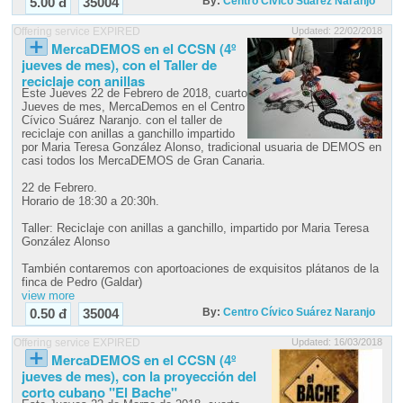
By:
Centro Cívico Suárez Naranjo
5.00 đ
35004
Offering service EXPIRED
Updated: 22/02/2018
MercaDEMOS en el CCSN (4º
jueves de mes), con el Taller de
reciclaje con anillas
Este Jueves 22 de Febrero de 2018, cuarto
Jueves de mes, MercaDemos en el Centro
Cívico Suárez Naranjo. con el taller de
reciclaje con anillas a ganchillo impartido
por Maria Teresa González Alonso, tradicional usuaria de DEMOS en
casi todos los MercaDEMOS de Gran Canaria.
22 de Febrero.
Horario de 18:30 a 20:30h.
Taller: Reciclaje con anillas a ganchillo, impartido por Maria Teresa
González Alonso
También contaremos con aportoaciones de exquisitos plátanos de la
finca de Pedro (Galdar)
view more
By:
Centro Cívico Suárez Naranjo
0.50 đ
35004
Offering service EXPIRED
Updated: 16/03/2018
MercaDEMOS en el CCSN (4º
jueves de mes), con la proyección del
corto cubano "El Bache"