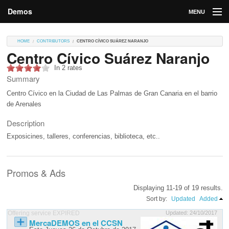
Demos
MENU
DEMOS
HOME
CONTRIBUTORS
CENTRO CÍVICO SUÁREZ NARANJO
Centro Cívico Suárez Naranjo
Contributions
In 2 rates
Market
Summary
Centro Cívico en la Ciudad de Las Palmas de Gran Canaria en el barrio
Contributors
de Arenales
Login
Description
Exposicines, talleres, conferencias, biblioteca, etc..
Promos & Ads
Displaying 11-19 of 19 results.
Sort by:
Updated
Added
Offering service EXPIRED
Updated: 24/10/2017
MercaDEMOS en el CCSN