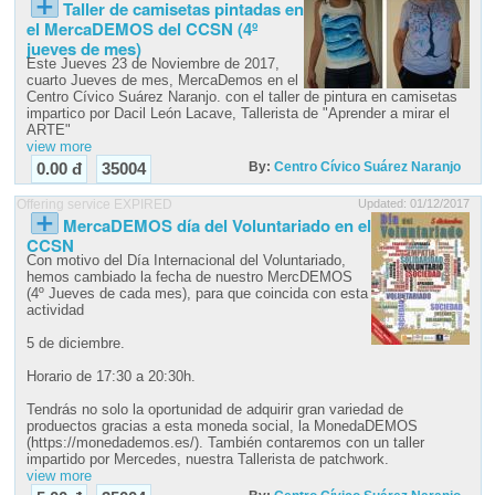
Taller de camisetas pintadas en
el MercaDEMOS del CCSN (4º
jueves de mes)
Este Jueves 23 de Noviembre de 2017,
cuarto Jueves de mes, MercaDemos en el
Centro Cívico Suárez Naranjo. con el taller de pintura en camisetas
impartico por Dacil León Lacave, Tallerista de "Aprender a mirar el
ARTE"
view more
By:
Centro Cívico Suárez Naranjo
0.00 đ
35004
Offering service EXPIRED
Updated: 01/12/2017
MercaDEMOS día del Voluntariado en el
CCSN
Con motivo del Día Internacional del Voluntariado,
hemos cambiado la fecha de nuestro MercDEMOS
(4º Jueves de cada mes), para que coincida con esta
actividad
5 de diciembre.
Horario de 17:30 a 20:30h.
Tendrás no solo la oportunidad de adquirir gran variedad de
produectos gracias a esta moneda social, la MonedaDEMOS
(https://monedademos.es/). También contaremos con un taller
impartido por Mercedes, nuestra Tallerista de patchwork.
view more