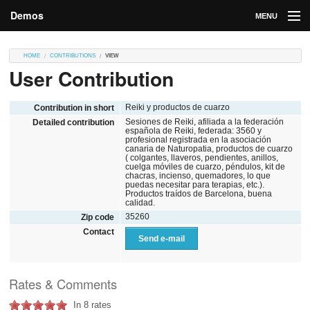
Demos
MENU
DEMOS
HOME
CONTRIBUTIONS
VIEW
User Contribution
Contributions
Market
Reiki y productos de cuarzo
Contribution in short
Sesiones de Reiki, afiliada a la federación
Detailed contribution
española de Reiki, federada: 3560 y
Contributors
profesional registrada en la asociación
canaria de Naturopatia, productos de cuarzo
( colgantes, llaveros, pendientes, anillos,
Login
cuelga móviles de cuarzo, péndulos, kit de
chacras, incienso, quemadores, lo que
puedas necesitar para terapias, etc.).
Productos traídos de Barcelona, buena
calidad.
35260
Zip code
Contact
Send e-mail
Rates & Comments
In 8 rates