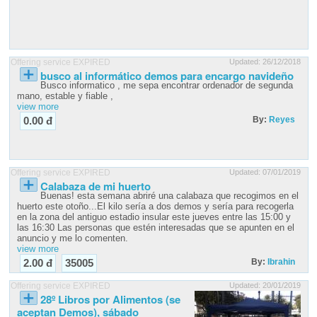
Offering service EXPIRED
Updated: 26/12/2018
busco al informático demos para encargo navideño
Busco informatico , me sepa encontrar ordenador de segunda
mano, estable y fiable ,
view more
By:
Reyes
0.00 đ
Offering service EXPIRED
Updated: 07/01/2019
Calabaza de mi huerto
Buenas! esta semana abriré una calabaza que recogimos en el
huerto este otoño...El kilo sería a dos demos y sería para recogerla
en la zona del antiguo estadio insular este jueves entre las 15:00 y
las 16:30 Las personas que estén interesadas que se apunten en el
anuncio y me lo comenten.
view more
By:
Ibrahin
2.00 đ
35005
Offering service EXPIRED
Updated: 20/01/2019
28º Libros por Alimentos (se
aceptan Demos), sábado