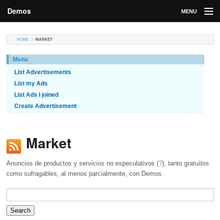
Demos
MENU
DEMOS
HOME
MARKET
Contributions
Menu
List Advertisements
Market
List my Ads
Contributors
List Ads I joined
Create Advertisement
Login
Market
Anuncios de productos y servicios no especulativos (
?
), tanto gratuítos
como sufragables, al menos parcialmente, con Demos.