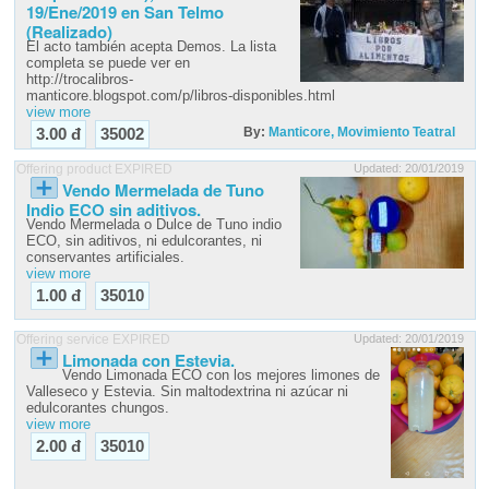
19/Ene/2019 en San Telmo
(Realizado)
El acto también acepta Demos. La lista
completa se puede ver en
http://trocalibros-
manticore.blogspot.com/p/libros-disponibles.html
view more
By:
Manticore, Movimiento Teatral
3.00 đ
35002
Offering product EXPIRED
Updated: 20/01/2019
Vendo Mermelada de Tuno
Indio ECO sin aditivos.
Vendo Mermelada o Dulce de Tuno indio
ECO, sin aditivos, ni edulcorantes, ni
conservantes artificiales.
view more
1.00 đ
35010
Offering service EXPIRED
Updated: 20/01/2019
Limonada con Estevia.
Vendo Limonada ECO con los mejores limones de
Valleseco y Estevia. Sin maltodextrina ni azúcar ni
edulcorantes chungos.
view more
2.00 đ
35010