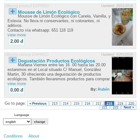
Offering product EXPIRED
Updated: 20/01/2019
Mousse de Limón Ecológico
Mousse de Limón Ecológico con Canela, Vainilla, y
Estevia. No lleva ni conservantes, ni colorantes, ni
aditivos.
Contacto vía whatsapp: 651 118 119
view more
2.00 đ
Offering service EXPIRED
Updated: 31/01/2019
Degustación Productos Ecológicos
Mañana Viernes entre las 16. 00 hasta las 20.00
estaremos en el Local situado C/ Manuel, González
Martin, 30 ofreciendo una degustación de productos
ecológicos. También llevaremos productos para comprar.
view more
By:
Rubén
0.00 đ
Go to page:
< Previous
213
214
215
216
217
218
219
220
221
222
Next >
Language
Conditions
About