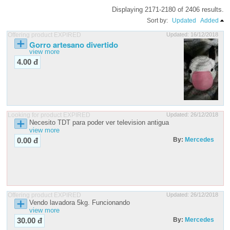
Displaying 2171-2180 of 2406 results.
Sort by:
Updated
Added
Offering product EXPIRED
Updated: 16/12/2018
Gorro artesano divertido
view more
4.00 đ
Looking for product EXPIRED
Updated: 26/12/2018
Necesito TDT para poder ver television antigua
view more
By:
Mercedes
0.00 đ
Offering product EXPIRED
Updated: 26/12/2018
Vendo lavadora 5kg. Funcionando
view more
By:
Mercedes
30.00 đ