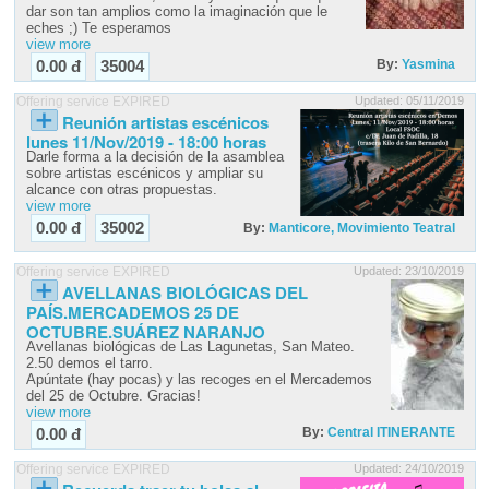
dar son tan amplios como la imaginación que le
eches ;) Te esperamos
view more
By:
Yasmina
0.00 đ
35004
Offering service EXPIRED
Updated: 05/11/2019
Reunión artistas escénicos
lunes 11/Nov/2019 - 18:00 horas
Darle forma a la decisión de la asamblea
sobre artistas escénicos y ampliar su
alcance con otras propuestas.
view more
0.00 đ
35002
By:
Manticore, Movimiento Teatral
Offering service EXPIRED
Updated: 23/10/2019
AVELLANAS BIOLÓGICAS DEL
PAÍS.MERCADEMOS 25 DE
OCTUBRE.SUÁREZ NARANJO
Avellanas biológicas de Las Lagunetas, San Mateo.
2.50 demos el tarro.
Apúntate (hay pocas) y las recoges en el Mercademos
del 25 de Octubre. Gracias!
view more
By:
Central ITINERANTE
0.00 đ
Offering service EXPIRED
Updated: 24/10/2019