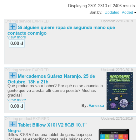
Displaying 2301-2310 of 2406 results.
Sort by:
Updated
Added
Offering service EXPIRED
Updated: 22/10/2019
Si alguien quiere ropa de segunda mano que
contacte conmigo
view more
0.00 đ
Offering service EXPIRED
Updated: 22/10/2019
Mercademos Suárez Naranjo. 25 de
Octubre. 18h a 21h
Qué productos va a haber? Por qué no se anuncia la
gente qué va a estar allí con su puesto? Muchas
gracias!
view more
By:
Vanessa
0.00 đ
Offering product EXPIRED
Updated: 22/10/2019
Tablet Billow X101V2 8GB 10.1"
Negra
Billow X101V2 es una tablet de gama baja que
incluye las especificaciones más básicas con