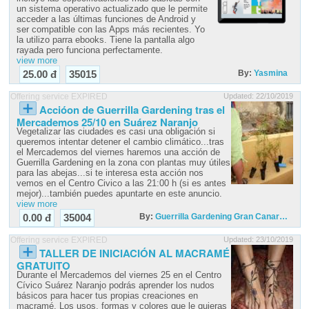
un sistema operativo actualizado que le permite
acceder a las últimas funciones de Android y
ser compatible con las Apps más recientes. Yo
la utilizo parra ebooks. Tiene la pantalla algo
rayada pero funciona perfectamente.
view more
By:
Yasmina
25.00 đ
35015
Offering service EXPIRED
Updated: 22/10/2019
Accióon de Guerrilla Gardening tras el
Mercademos 25/10 en Suárez Naranjo
Vegetalizar las ciudades es casi una obligación si
queremos intentar detener el cambio climático...tras
el Mercademos del viernes haremos una acción de
Guerrilla Gardening en la zona con plantas muy útiles
para las abejas...si te interesa esta acción nos
vemos en el Centro Civico a las 21:00 h (si es antes
mejor)...también puedes apuntarte en este anuncio.
view more
By:
Guerrilla Gardening Gran Canar…
0.00 đ
35004
Offering service EXPIRED
Updated: 23/10/2019
TALLER DE INICIACIÓN AL MACRAMÉ
GRATUITO
Durante el Mercademos del viernes 25 en el Centro
Cívico Suárez Naranjo podrás aprender los nudos
básicos para hacer tus propias creaciones en
macramé. Los usos, formas y colores que le quieras