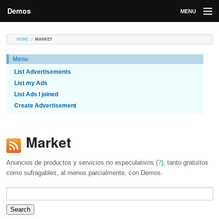
Demos
MENU
DEMOS
HOME
MARKET
Contributions
Menu
List Advertisements
Market
List my Ads
Contributors
List Ads I joined
Create Advertisement
Login
Market
Anuncios de productos y servicios no especulativos (
?
), tanto gratuítos
como sufragables, al menos parcialmente, con Demos.