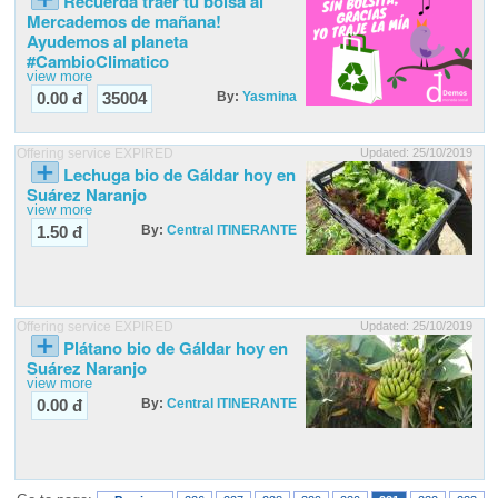
Recuerda traer tu bolsa al
Mercademos de mañana!
Ayudemos al planeta
#CambioClimatico
view more
By:
Yasmina
0.00 đ
35004
Offering service EXPIRED
Updated: 25/10/2019
Lechuga bio de Gáldar hoy en
Suárez Naranjo
view more
By:
Central ITINERANTE
1.50 đ
Offering service EXPIRED
Updated: 25/10/2019
Plátano bio de Gáldar hoy en
Suárez Naranjo
view more
By:
Central ITINERANTE
0.00 đ