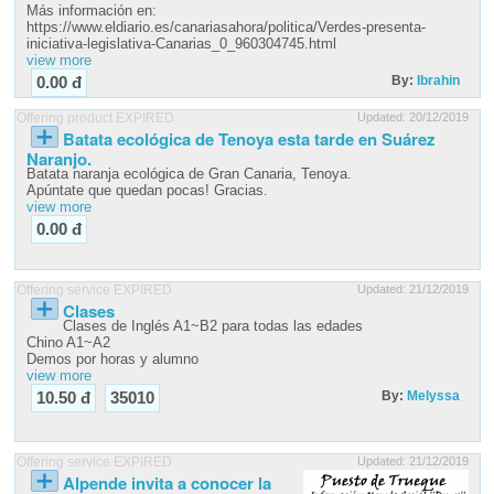
Más información en:
https://www.eldiario.es/canariasahora/politica/Verdes-presenta-
iniciativa-legislativa-Canarias_0_960304745.html
view more
By:
Ibrahin
0.00 đ
Offering product EXPIRED
Updated: 20/12/2019
Batata ecológica de Tenoya esta tarde en Suárez
Naranjo.
Batata naranja ecológica de Gran Canaria, Tenoya.
Apúntate que quedan pocas! Gracias.
view more
0.00 đ
Offering service EXPIRED
Updated: 21/12/2019
Clases
Clases de Inglés A1~B2 para todas las edades
Chino A1~A2
Demos por horas y alumno
view more
By:
Melyssa
10.50 đ
35010
Offering service EXPIRED
Updated: 21/12/2019
Alpende invita a conocer la