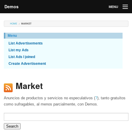
Demos
MENU
DEMOS
HOME
MARKET
Contributions
Menu
List Advertisements
Market
List my Ads
Contributors
List Ads I joined
Create Advertisement
Login
Market
Anuncios de productos y servicios no especulativos (
?
), tanto gratuítos
como sufragables, al menos parcialmente, con Demos.