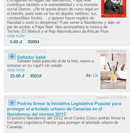
Escogiendo un regalo del Navidemos, Papá Noel
contribuye también a la sostenibilidad y a la moneda
social Demos. ¿No te queda dinero de curso legal en
el bolsillo, pues todo se fue en alquiler, teléfono, luz,
combustibles fósiles..., y quieres hacer regalos de
Navidad o surtir tu despensa? Pues vente a Navidemos y dale un
par de azotes a Papa Noel. Nos acompañara la música de
Techno_DJ Marisol y el Rap Reivindicativo de African Flow
view more
0.00 đ
35004
Offering product EXPIRED
Updated: 28/09/2020
Saltador bebé
Saltador bebé parecido al de la foto, nuevo a
estrenar en su caja!!! Un saludo
view more
By:
Lía
15.00 đ
35018
Offering service EXPIRED
Updated: 17/12/2019
Podrás firmar la Iniciativa Legislativa Popular para
proteger el arbolado urbano de Canarias en el
Navidemos del viernes 20/12
El próximo Navidemos del 23/12 en el Centro Cívico podrás firmar la
Iniciativa Legislativa Popular para proteger el arbolado urbano de
Canarias.