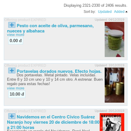
Displaying 2321-2330 of 2406 results.
Sort by:
Updated
Added
Offering product EXPIRED
Updated: 04/12/2019
Pesto con aceite de oliva, parmesano,
nueces y albahaca
view more
0.00 đ
Offering product EXPIRED
Updated: 10/12/2019
Portavelas dorados nuevos. Efecto hojas.
Dos portavelas. Metal pintado. Velas incluídas.
Entre 8 y 10 cm uno y 10 y 14 cm otro. A estrenar. Buen
regalo para estas fechas!
view more
10.00 đ
Offering product EXPIRED
Updated: 20/12/2019
Navidemos en el Centro Cívico Suárez
Naranjo hoy viernes 20 de diciembre de 18:00
a 21:00 horas