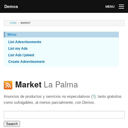
Demos
MENU
DEMOS
HOME
MARKET
Contributions
Menu
List Advertisements
Market
List my Ads
Contributors
List Ads I joined
Create Advertisement
Login
La Palma
Market
Anuncios de productos y servicios no especulativos (
?
), tanto gratuítos
como sufragables, al menos parcialmente, con Demos.