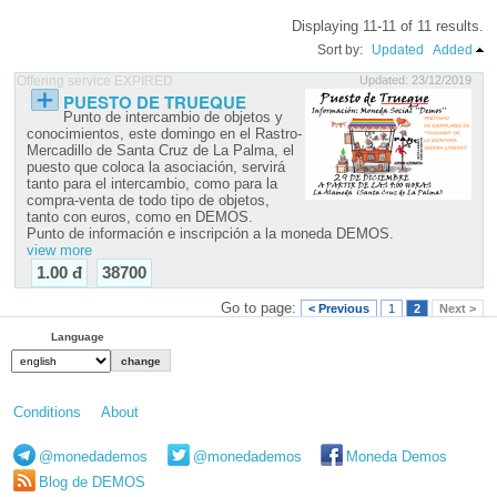
Displaying 11-11 of 11 results.
Sort by:
Updated
Added
Offering service EXPIRED
Updated: 23/12/2019
PUESTO DE TRUEQUE
Punto de intercambio de objetos y
conocimientos, este domingo en el Rastro-
Mercadillo de Santa Cruz de La Palma, el
puesto que coloca la asociación, servirá
tanto para el intercambio, como para la
compra-venta de todo tipo de objetos,
tanto con euros, como en DEMOS.
Punto de información e inscripción a la moneda DEMOS.
view more
1.00 đ
38700
Go to page:
< Previous
1
2
Next >
Language
Conditions
About
@monedademos
@monedademos
Moneda Demos
Blog de DEMOS