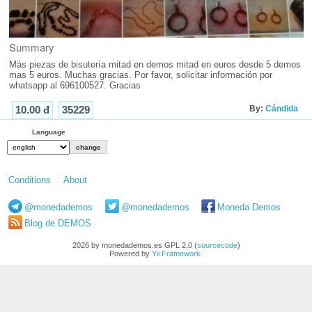
Summary
Más piezas de bisutería mitad en demos mitad en euros desde 5 demos
mas 5 euros. Muchas gracias. Por favor, solicitar información por
whatsapp al 696100527. Gracias
By:
Cándida
10.00 đ
35229
Language
Conditions
About
@monedademos
@monedademos
Moneda Demos
Blog de DEMOS
2026 by monedademos.es GPL 2.0 (
sourcecode
)
Powered by
Yii Framework
.