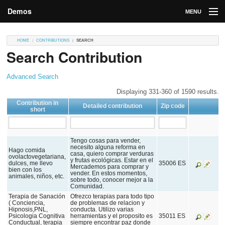
Demos
MENU
DEMOS
HOME
CONTRIBUTIONS
SEARCH
Search Contribution
Contributions
Market
Advanced Search
Displaying 331-360 of 1590 results.
Contributors
Contribution in
Detailed contribution
Zip code
short
Login
Tengo cosas para vender,
necesito alguna reforma en
Hago comida
casa, quiero comprar verduras
ovolactovegetariana,
y frutas ecológicas. Estar en el
dulces, me llevo
35006 ES
Mercademos para comprar y
bien con los
vender. En estos momentos,
animales, niños, etc.
sobre todo, conocer mejor a la
Comunidad.
Terapia de Sanación
Ofrezco terapias para todo tipo
( Conciencia,
de problemas de relacion y
Hipnosis,PNL,
conducta. Utilizo varias
Psicologia Cognitiva
herramientas y el proposito es
35011 ES
Conductual, terapia
siempre encontrar paz donde