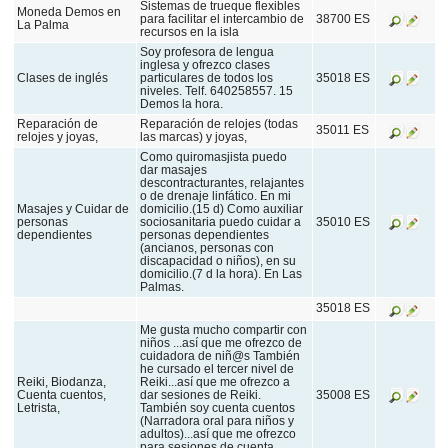
Sistemas de trueque flexibles
Moneda Demos en
para facilitar el intercambio de
38700 ES
La Palma
recursos en la isla
Soy profesora de lengua
inglesa y ofrezco clases
Clases de inglés
particulares de todos los
35018 ES
niveles. Telf. 640258557. 15
Demos la hora.
Reparación de
Reparación de relojes (todas
35011 ES
relojes y joyas,
las marcas) y joyas,
Como quiromasjista puedo
dar masajes
descontracturantes, relajantes
o de drenaje linfático. En mi
Masajes y Cuidar de
domicilio.(15 d) Como auxiliar
personas
sociosanitaria puedo cuidar a
35010 ES
dependientes
personas dependientes
(ancianos, personas con
discapacidad o niños), en su
domicilio.(7 d la hora). En Las
Palmas.
35018 ES
Me gusta mucho compartir con
niños ...así que me ofrezco de
cuidadora de niñ@s También
he cursado el tercer nivel de
Reiki, Biodanza,
Reiki...así que me ofrezco a
Cuenta cuentos,
dar sesiones de Reiki.
35008 ES
Letrista,
También soy cuenta cuentos
(Narradora oral para niños y
adultos)...así que me ofrezco
para sesiones de cuenta