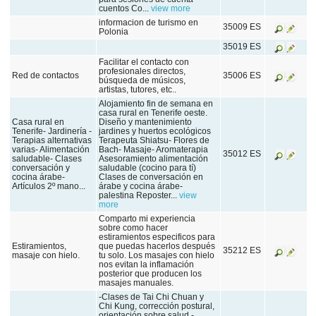
cuentos Co...
view more
informacion de turismo en
35009 ES
Polonia
35019 ES
Facilitar el contacto con
profesionales directos,
Red de contactos
35006 ES
búsqueda de músicos,
artistas, tutores, etc..
Alojamiento fin de semana en
casa rural en Tenerife oeste.
Casa rural en
Diseño y mantenimiento
Tenerife- Jardinería -
jardines y huertos ecológicos
Terapias alternativas
Terapeuta Shiatsu- Flores de
varias- Alimentación
Bach- Masaje- Aromaterapia
35012 ES
saludable- Clases
Asesoramiento alimentación
conversación y
saludable (cocino para tí)
cocina árabe-
Clases de conversación en
Artículos 2º mano...
árabe y cocina árabe-
palestina Reposter...
view
more
Comparto mi experiencia
sobre como hacer
estiramientos especificos para
Estiramientos,
que puedas hacerlos después
35212 ES
masaje con hielo.
tu solo. Los masajes con hielo
nos evitan la inflamación
posterior que producen los
masajes manuales.
-Clases de Tai Chi Chuan y
Chi Kung, corrección postural,
orientación sobre salud -