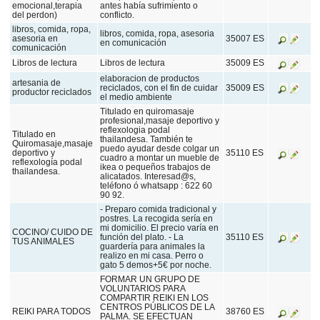
emocional,terapia
antes había sufrimiento o
del perdon)
conflicto.
libros, comida, ropa,
libros, comida, ropa, asesoria
asesoria en
35007 ES
en comunicación
comunicación
Libros de lectura
Libros de lectura
35009 ES
elaboracion de productos
artesania de
reciclados, con el fin de cuidar
35009 ES
productor reciclados
el medio ambiente
Titulado en quiromasaje
profesional,masaje deportivo y
reflexologia podal
Titulado en
thailandesa. También te
Quiromasaje,masaje
puedo ayudar desde colgar un
deportivo y
35110 ES
cuadro a montar un mueble de
reflexología podal
ikea o pequeños trabajos de
thailandesa.
alicatados. Interesad@s,
teléfono ó whatsapp : 622 60
90 92.
- Preparo comida tradicional y
postres. La recogida sería en
mi domicilio. El precio varía en
COCINO/ CUIDO DE
función del plato. - La
35110 ES
TUS ANIMALES
guardería para animales la
realizo en mi casa. Perro o
gato 5 demos+5€ por noche.
FORMAR UN GRUPO DE
VOLUNTARIOS PARA
COMPARTIR REIKI EN LOS
CENTROS PÚBLICOS DE LA
REIKI PARA TODOS
38760 ES
PALMA. SE EFECTUAN