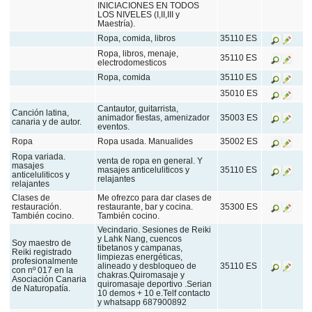
INICIACIONES EN TODOS
LOS NIVELES (I,II,III y
Maestría).
Ropa, comida, libros
35110 ES
Ropa, libros, menaje,
35110 ES
electrodomesticos
Ropa, comida
35110 ES
35010 ES
Cantautor, guitarrista,
Canción latina,
animador fiestas, amenizador
35003 ES
canaria y de autor.
eventos.
Ropa
Ropa usada. Manualides
35002 ES
Ropa variada.
venta de ropa en general. Y
masajes
masajes anticeluliticos y
35110 ES
anticeluliticos y
relajantes
relajantes
Clases de
Me ofrezco para dar clases de
restauración.
restaurante, bar y cocina.
35300 ES
También cocino.
También cocino.
Vecindario. Sesiones de Reiki
y Lahk Nang, cuencos
Soy maestro de
tibetanos y campanas,
Reiki registrado
limpiezas energéticas,
profesionalmente
alineado y desbloqueo de
35110 ES
con nº 017 en la
chakras.Quiromasaje y
Asociación Canaria
quiromasaje deportivo .Serian
de Naturopatía.
10 demos + 10 e.Telf contacto
y whatsapp 687900892