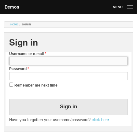
Demos
MENU
DEMOS
HOME
SIGN IN
Contributions
Sign in
Market
Username or e-mail
*
Contributors
Password
*
Login
Remember me next time
Have you forgotten your username/password?
click here