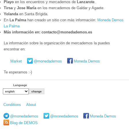
Playo
en los encuentros y mercademos de
Lanzarote
.
Tirsa
y
Jose María
en los mercademos de Galdar y Agaete.
Yolanda
en Santa Brígida.
En
La Palma
han creado un sitio con más información:
Moneda Demos
La Palma
Más información en: contacto@monedademos.es
La información sobre la organización de mercademos la puedes
encontrar en:
Market
@monedademos
Moneda Demos
Te esperamos :-)
Language
Conditions
About
@monedademos
@monedademos
Moneda Demos
Blog de DEMOS