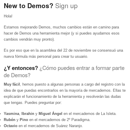
Sign up
New to Demos?
Hola!
Estamos mejorando Demos, muchos cambios están en camino para
hacer de Demos una herramienta mejor (y si puedes ayudarnos esos
cambios vendrán muy pronto).
Es por eso que en la asamblea del 22 de noviembre se consensuó una
nueva fórmula más personal para crear tu usuario.
¿Y entonces?
¿Cómo puedes entrar a formar parte
de Demos?
Muy fácil
, hemos puesto a algunas personas a cargo del registro con la
idea de que puedas encontrarlos en la mayoría de mercademos. Ellas te
explicarán el funcionamiento de la herramienta y resolverán las dudas
que tengas. Puedes preguntar por:
Yasmina
,
Ibrahin
y
Miguel Ángel
en el mercademos de La Isleta.
Rubén
y
Pino
en el mercademos de 2º Paradigma.
Octavio
en el mercademos de Suárez Naranjo.