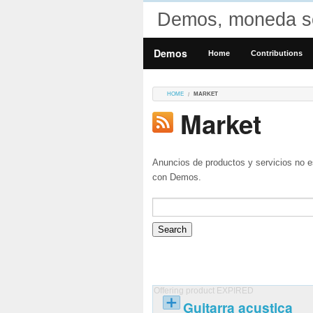
Demos, moneda so
Demos
Home
Contributions
HOME
MARKET
Market
Anuncios de productos y servicios no e
con Demos.
Offering product EXPIRED
Guitarra acustica