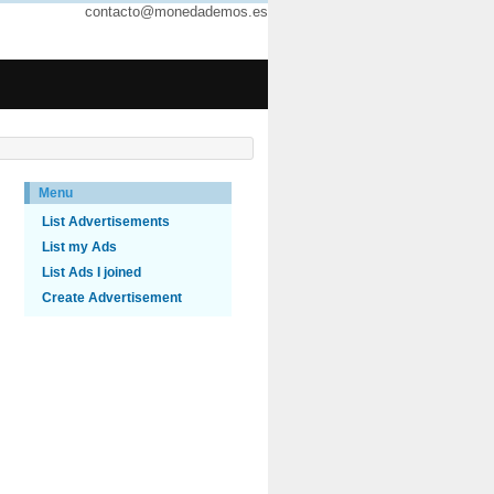
contacto@monedademos.es
Menu
List Advertisements
List my Ads
List Ads I joined
Create Advertisement