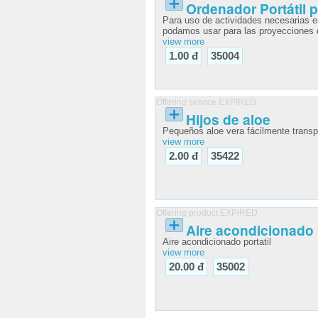
Ordenador Portátil p
Para uso de actividades necesarias e
view more
1.00 đ
35004
Offering service EXPIRED
Hijos de aloe
Pequeños aloe vera fácilmente transp
view more
2.00 đ
35422
Offering product EXPIRED
Aire acondicionado
Aire acondicionado portatil
view more
20.00 đ
35002