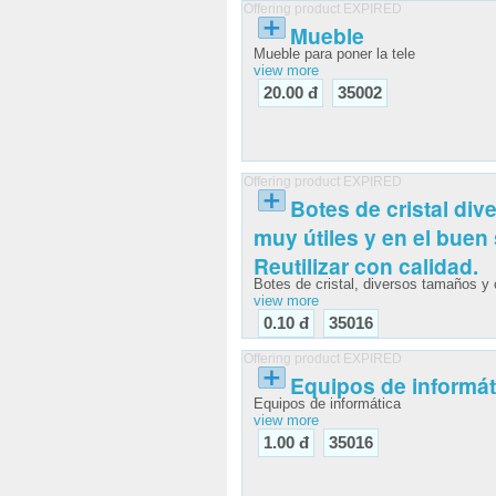
Offering product EXPIRED
Mueble
Mueble para poner la tele
view more
20.00 đ
35002
Offering product EXPIRED
Botes de cristal di
muy útiles y en el buen
Reutilizar con calidad.
Botes de cristal, diversos tamaños y
view more
0.10 đ
35016
Offering product EXPIRED
Equipos de informát
Equipos de informática
view more
1.00 đ
35016