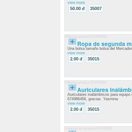
view more
50.00 đ
35007
Offering product EXPIRED
Ropa de segunda ma
Una bolsa tamaño bolsa del Mercadon
view more
2.00 đ
35015
Offering product EXPIRED
Auriculares inalámb
Auriculares inalámbricos para equipo
674986456, gracias. Yasmina
view more
2.00 đ
35015
Looking for product EXPIRED