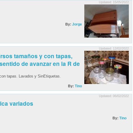
Updated: 15/05/2022
By:
Jorge
Updated: 12/02/2022
versos tamaños y con tapas,
 sentido de avanzar en la R de
 con tapas. Lavados y SinEtiquetas.
By:
Tino
Updated: 06/02/2022
ica variados
By:
Tino