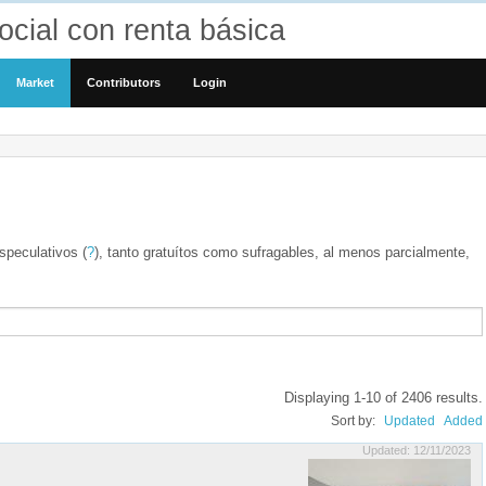
cial con renta básica
Market
Contributors
Login
speculativos (
?
), tanto gratuítos como sufragables, al menos parcialmente,
Displaying 1-10 of 2406 results.
Sort by:
Updated
Added
Updated: 12/11/2023