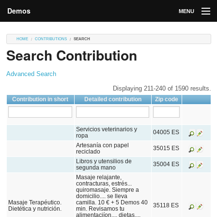
Demos
MENU
DEMOS
HOME
CONTRIBUTIONS
SEARCH
Search Contribution
Contributions
Market
Advanced Search
Displaying 211-240 of 1590 results.
Contributors
Contribution in short
Detailed contribution
Zip code
Login
Servicios veterinarios y
04005 ES
ropa
Artesanía con papel
35015 ES
reciclado
Libros y utensilios de
35004 ES
segunda mano
Masaje relajante,
contracturas, estrés...
quiromasaje. Siempre a
domicilio.... se lleva
Masaje Terapéutico.
camilla. 10 € + 5 Demos 40
35118 ES
Dietética y nutrición.
min. Revisamos tu
alimentaciíon,... dietas,...