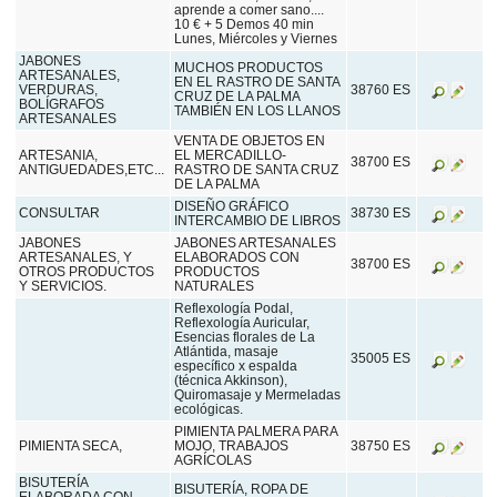
aprende a comer sano....
10 € + 5 Demos 40 min
Lunes, Miércoles y Viernes
JABONES
MUCHOS PRODUCTOS
ARTESANALES,
EN EL RASTRO DE SANTA
VERDURAS,
38760 ES
CRUZ DE LA PALMA
BOLÍGRAFOS
TAMBIÉN EN LOS LLANOS
ARTESANALES
VENTA DE OBJETOS EN
ARTESANIA,
EL MERCADILLO-
38700 ES
ANTIGUEDADES,ETC...
RASTRO DE SANTA CRUZ
DE LA PALMA
DISEÑO GRÁFICO
CONSULTAR
38730 ES
INTERCAMBIO DE LIBROS
JABONES
JABONES ARTESANALES
ARTESANALES, Y
ELABORADOS CON
38700 ES
OTROS PRODUCTOS
PRODUCTOS
Y SERVICIOS.
NATURALES
Reflexología Podal,
Reflexología Auricular,
Esencias florales de La
Atlántida, masaje
35005 ES
específico x espalda
(técnica Akkinson),
Quiromasaje y Mermeladas
ecológicas.
PIMIENTA PALMERA PARA
PIMIENTA SECA,
MOJO, TRABAJOS
38750 ES
AGRÍCOLAS
BISUTERÍA
BISUTERÍA, ROPA DE
ELABORADA CON