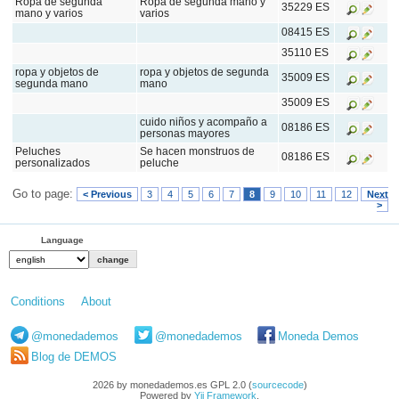
Ropa de segunda
Ropa de segunda mano y
35229 ES
mano y varios
varios
08415 ES
35110 ES
ropa y objetos de
ropa y objetos de segunda
35009 ES
segunda mano
mano
35009 ES
cuido niños y acompaño a
08186 ES
personas mayores
Peluches
Se hacen monstruos de
08186 ES
personalizados
peluche
Go to page:
< Previous
3
4
5
6
7
8
9
10
11
12
Next
>
Language
Conditions
About
@monedademos
@monedademos
Moneda Demos
Blog de DEMOS
2026 by monedademos.es GPL 2.0 (
sourcecode
)
Powered by
Yii Framework
.