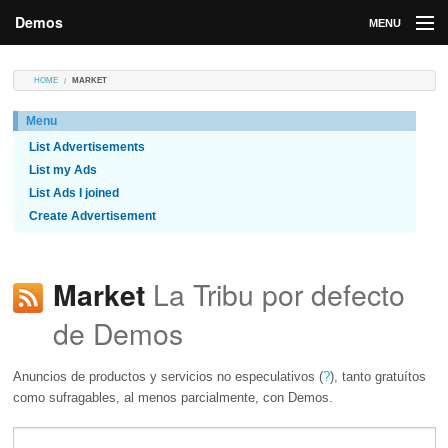
Demos
MENU
DEMOS
HOME
MARKET
Contributions
Menu
List Advertisements
Market
List my Ads
Contributors
List Ads I joined
Create Advertisement
Login
La Tribu por defecto
Market
de Demos
Anuncios de productos y servicios no especulativos (
?
), tanto gratuítos
como sufragables, al menos parcialmente, con Demos.