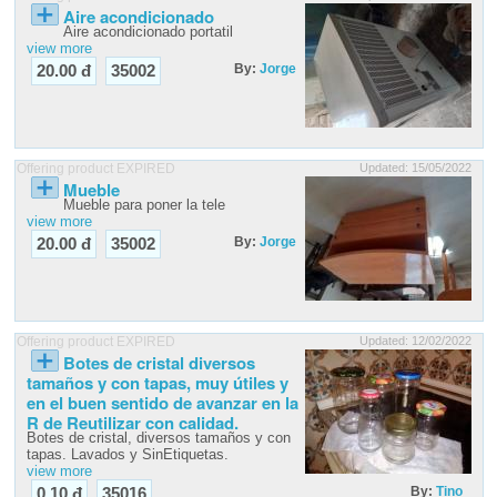
Aire acondicionado
Aire acondicionado portatil
view more
By:
Jorge
20.00 đ
35002
Offering product EXPIRED
Updated: 15/05/2022
Mueble
Mueble para poner la tele
view more
By:
Jorge
20.00 đ
35002
Offering product EXPIRED
Updated: 12/02/2022
Botes de cristal diversos
tamaños y con tapas, muy útiles y
en el buen sentido de avanzar en la
R de Reutilizar con calidad.
Botes de cristal, diversos tamaños y con
tapas. Lavados y SinEtiquetas.
view more
By:
Tino
0.10 đ
35016