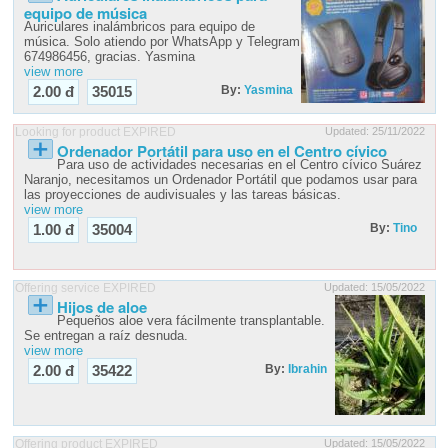
equipo de música
Auriculares inalámbricos para equipo de
música. Solo atiendo por WhatsApp y Telegram
674986456, gracias. Yasmina
view more
By:
Yasmina
2.00 đ
35015
Looking for product EXPIRED
Updated: 25/11/2022
Ordenador Portátil para uso en el Centro cívico
Para uso de actividades necesarias en el Centro cívico Suárez
Naranjo, necesitamos un Ordenador Portátil que podamos usar para
view more
By:
Tino
1.00 đ
35004
Offering service EXPIRED
Updated: 15/05/2022
Hijos de aloe
Pequeños aloe vera fácilmente transplantable.
Se entregan a raíz desnuda.
view more
By:
Ibrahin
2.00 đ
35422
Offering product EXPIRED
Updated: 15/05/2022