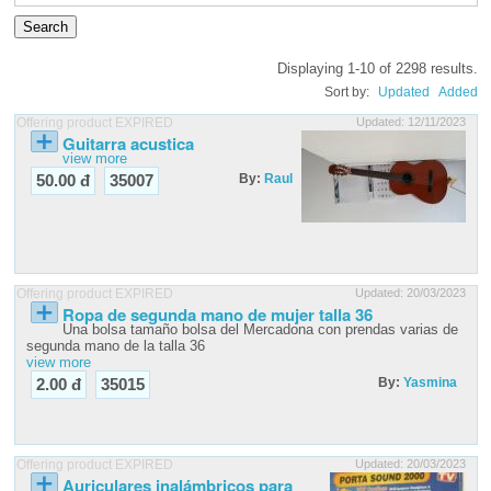
Displaying 1-10 of 2298 results.
Sort by:
Updated
Added
Offering product EXPIRED
Updated: 12/11/2023
Guitarra acustica
view more
By:
Raul
50.00 đ
35007
Offering product EXPIRED
Updated: 20/03/2023
Ropa de segunda mano de mujer talla 36
Una bolsa tamaño bolsa del Mercadona con prendas varias de
segunda mano de la talla 36
view more
By:
Yasmina
2.00 đ
35015
Offering product EXPIRED
Updated: 20/03/2023
Auriculares inalámbricos para