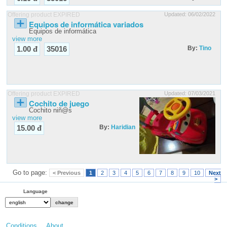
Offering product EXPIRED
Updated: 06/02/2022
Equipos de informática variados
Equipos de informática
view more
By:
Tino
1.00 đ
35016
Offering product EXPIRED
Updated: 07/03/2021
Cochito de juego
Cochito niñ@s
view more
By:
Haridian
15.00 đ
Go to page:
< Previous
1
2
3
4
5
6
7
8
9
10
Next
>
Language
Conditions
About