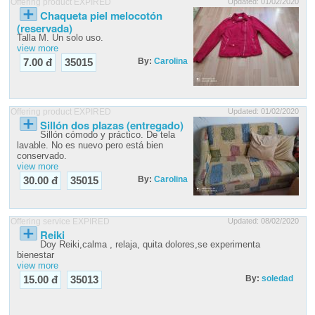
Offering product EXPIRED
Updated: 01/02/2020
Chaqueta piel melocotón
(reservada)
Talla M. Un solo uso.
view more
By:
Carolina
7.00 đ
35015
Offering product EXPIRED
Updated: 01/02/2020
Sillón dos plazas (entregado)
Sillón cómodo y práctico. De tela
lavable. No es nuevo pero está bien
conservado.
view more
By:
Carolina
30.00 đ
35015
Offering service EXPIRED
Updated: 08/02/2020
Reiki
Doy Reiki,calma , relaja, quita dolores,se experimenta
bienestar
view more
By:
soledad
15.00 đ
35013