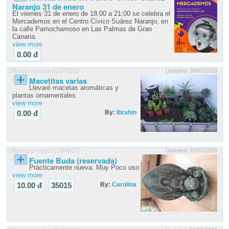
Naranjo 31 de enero
El viernes 31 de enero de 18:00 a 21:00 se celebra el
Mercademos en el Centro Cívico Suárez Naranjo, en
la calle Pamochamoso en Las Palmas de Gran
Canaria.
view more
0.00 đ
Offering service EXPIRED
Updated: 28/01/2020
Macetitas varias
Llevaré macetas aromáticas y
plantas ornamentales.
view more
By:
Ibrahin
0.00 đ
Offering product EXPIRED
Updated: 31/01/2020
Fuente Buda (reservada)
Prácticamente nueva. Muy Poco uso
view more
By:
Carolina
10.00 đ
35015