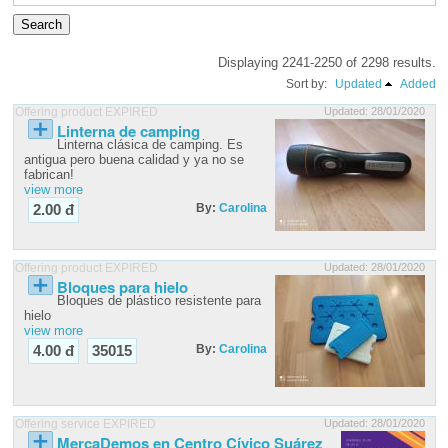
Displaying 2241-2250 of 2298 results.
Sort by:
Updated
Added
Offering product EXPIRED
Updated: 28/01/2020
Linterna de camping
Linterna clásica de camping. Es
antigua pero buena calidad y ya no se
fabrican!
view more
By:
Carolina
2.00 đ
Offering product EXPIRED
Updated: 28/01/2020
Bloques para hielo
Bloques de plástico resistente para
hielo
view more
By:
Carolina
4.00 đ
35015
Offering service EXPIRED
Updated: 28/01/2020
MercaDemos en Centro Cívico Suárez