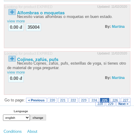
Looking for product EXPIRED
Updated: 11/02/2020
Alfombras o moquetas
Necesito varias alfombras o moquetas en buen estado.
view more
By:
Martina
0.00 đ
35004
Looking for product EXPIRED
Updated: 11/02/2020
Cojines, zafús, pufs
Necesito Cojines, zafús, pufs, esterillas de yoga, si tienes otro
de material de yoga preguntar.
view more
By:
Martina
0.00 đ
Go to page:
< Previous
220
221
222
223
224
225
226
227
228
229
Next >
Language
Conditions
About