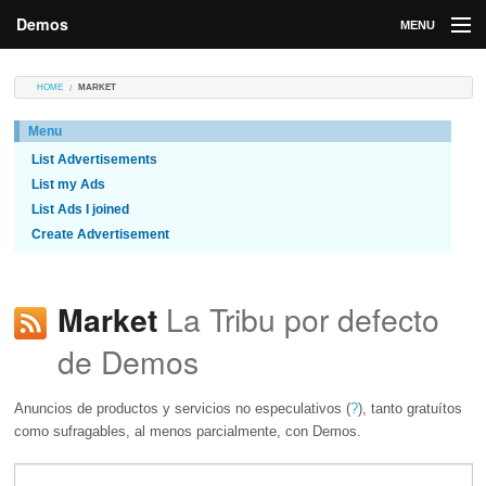
Demos
MENU
DEMOS
HOME
MARKET
Contributions
Menu
List Advertisements
Market
List my Ads
Contributors
List Ads I joined
Create Advertisement
Login
La Tribu por defecto
Market
de Demos
Anuncios de productos y servicios no especulativos (
?
), tanto gratuítos
como sufragables, al menos parcialmente, con Demos.