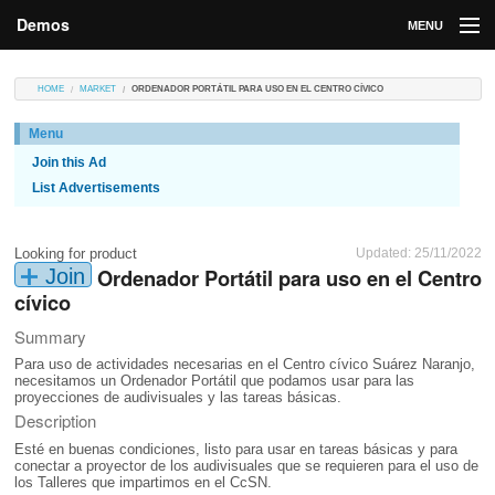
Demos
MENU
DEMOS
HOME
MARKET
ORDENADOR PORTÁTIL PARA USO EN EL CENTRO CÍVICO
Contributions
Menu
Join this Ad
Market
List Advertisements
Contributors
Looking for product
Updated: 25/11/2022
Login
Ordenador Portátil para uso en el Centro
Join
cívico
Summary
Para uso de actividades necesarias en el Centro cívico Suárez Naranjo,
necesitamos un Ordenador Portátil que podamos usar para las
Description
Esté en buenas condiciones, listo para usar en tareas básicas y para
conectar a proyector de los audivisuales que se requieren para el uso de
los Talleres que impartimos en el CcSN.