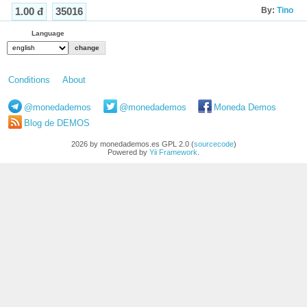
By:
Tino
1.00 đ
35016
Language
Conditions
About
@monedademos
@monedademos
Moneda Demos
Blog de DEMOS
2026 by monedademos.es GPL 2.0 (
sourcecode
)
Powered by
Yii Framework
.