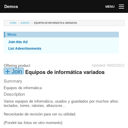
Demos
MENU
DEMOS
HOME
MARKET
EQUIPOS DE INFORMÁTICA VARIADOS
Contributions
Menu
Join this Ad
Market
List Advertisements
Contributors
Offering product
Updated: 06/02/2022
Login
Equipos de informática variados
Join
Summary
Equipos de informática
Description
Varios equipos de informática, usados y guardados por muchos años:
teclados, torres, ratones, altavoces...
Necesitarán de revisión para ver su utilidad.
(Pondré las fotos en otro momento)